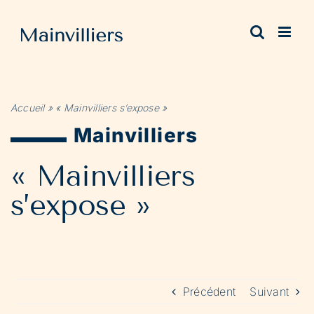
Passer
au
contenu
Accueil
»
« Mainvilliers s’expose »
Mainvilliers
« Mainvilliers
s’expose »
Précédent
Suivant