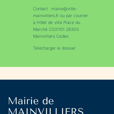
Contact :
mairie@ville-
mainvilliers.fr
ou par courrier
à Hôtel de ville Place du
Marché CS31101 28300
Mainvilliers Cedex.
Télécharger le dossier