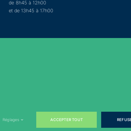
de 8h45 à 12h00
et de 13h45 à 17h00
Municipalité
Services
Participer
Loisirs
Actualités
Évènements
Rejoignez-nous sur les réseaux sociaux !
ACCEPTER TOUT
REFUS
Réglages