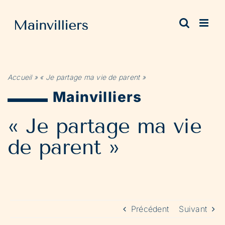
Passer
au
contenu
Accueil
»
« Je partage ma vie de parent »
Mainvilliers
« Je partage ma vie
de parent »
Précédent
Suivant