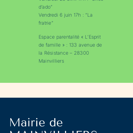
d’ado”
Vendredi 6 juin 17h : “La
fratrie”
Espace parentalité « L’Esprit
de famille » : 133 avenue de
la Résistance – 28300
Mainvilliers