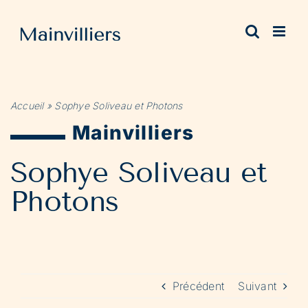
Passer
au
contenu
Accueil
»
Sophye Soliveau et Photons
Mainvilliers
Sophye Soliveau et
Photons
Précédent
Suivant