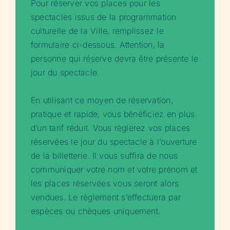
Pour réserver vos places pour les
spectacles issus de la programmation
culturelle de la Ville, remplissez le
formulaire ci-dessous. Attention, la
personne qui réserve devra être présente le
jour du spectacle.
En utilisant ce moyen de réservation,
pratique et rapide, vous bénéficiez en plus
d’un tarif réduit. Vous règlerez vos places
réservées le jour du spectacle à l’ouverture
de la billetterie. Il vous suffira de nous
communiquer votre nom et votre prénom et
les places réservées vous seront alors
vendues. Le règlement s’effectuera par
espèces ou chèques uniquement.