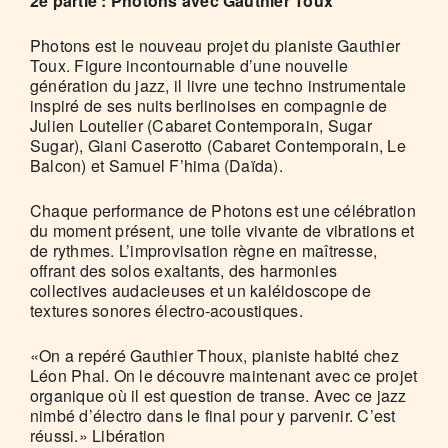
2e partie : Photons avec Gauthier Toux
Photons est le nouveau projet du pianiste Gauthier
Toux. Figure incontournable d’une nouvelle
génération du jazz, il livre une techno instrumentale
inspiré de ses nuits berlinoises en compagnie de
Julien Loutelier (Cabaret Contemporain, Sugar
Sugar), Giani Caserotto (Cabaret Contemporain, Le
Balcon) et Samuel F’hima (Daïda).
Chaque performance de Photons est une célébration
du moment présent, une toile vivante de vibrations et
de rythmes. L’improvisation règne en maîtresse,
offrant des solos exaltants, des harmonies
collectives audacieuses et un kaléidoscope de
textures sonores électro-acoustiques.
«On a repéré Gauthier Thoux, pianiste habité chez
Léon Phal. On le découvre maintenant avec ce projet
organique où il est question de transe. Avec ce jazz
nimbé d’électro dans le final pour y parvenir. C’est
réussi.» Libération