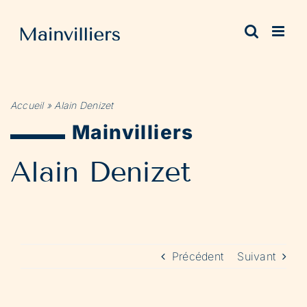
Passer
au
contenu
Accueil
»
Alain Denizet
Mainvilliers
Alain Denizet
Précédent
Suivant