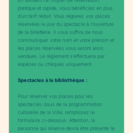
En utilisant ce moyen de réservation,
pratique et rapide, vous bénéficiez en plus
d’un tarif réduit. Vous règlerez vos places
réservées le jour du spectacle à l’ouverture
de la billetterie. Il vous suffira de nous
communiquer votre nom et votre prénom et
les places réservées vous seront alors
vendues. Le règlement s’effectuera par
espèces ou chèques uniquement.
Spectacles à la bibliothèque :
Pour réserver vos places pour les
spectacles issus de la programmation
culturelle de la Ville, remplissez le
formulaire ci-dessous. Attention, la
personne qui réserve devra être présente le