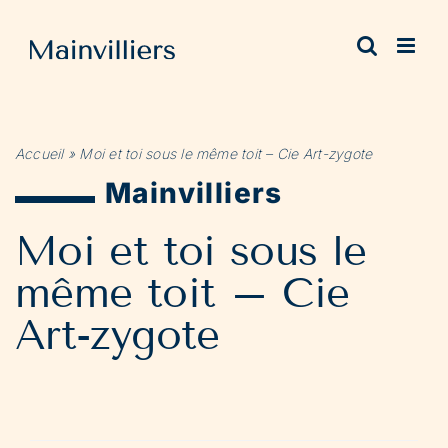
Passer
au
contenu
Accueil
»
Moi et toi sous le même toit – Cie Art-zygote
Mainvilliers
Moi et toi sous le
même toit – Cie
Art-zygote