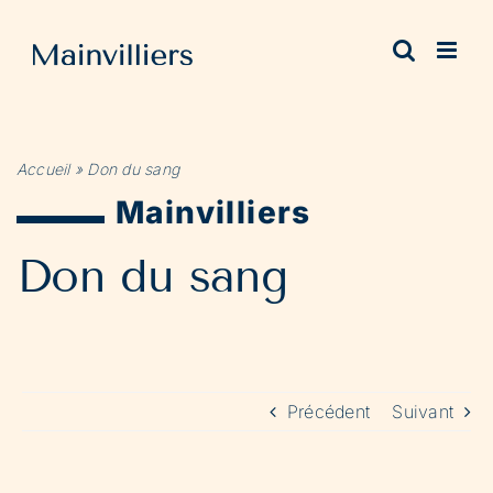
Passer
au
contenu
Accueil
»
Don du sang
Mainvilliers
Don du sang
Précédent
Suivant