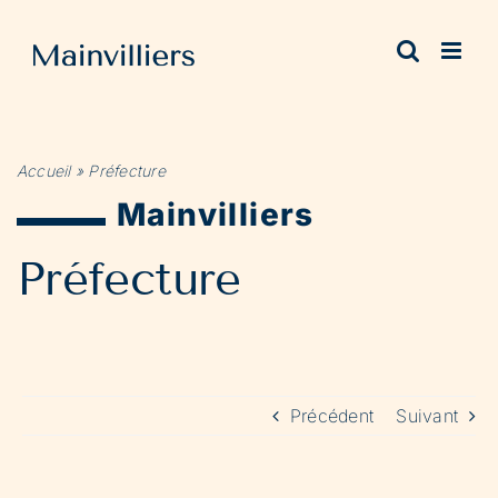
Passer
au
contenu
Accueil
»
Préfecture
Mainvilliers
Préfecture
Précédent
Suivant