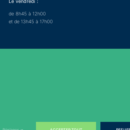
Le vendredi :
de 8h45 à 12h00
et de 13h45 à 17h00
Municipalité
Services
Participer
Loisirs
Actualités
Évènements
Rejoignez-nous sur les réseaux sociaux !
ACCEPTER TOUT
REFUS
Réglages