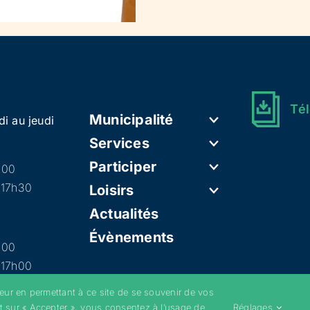
Tél
Municipalité
di au jeudi
Services
Participer
h00
 17h30
Loisirs
Actualités
Évènements
h00
 17h00
teur en permettant à ce site de se souvenir de vos
t sur « Accepter », vous consentez à l’usage de
Réglages