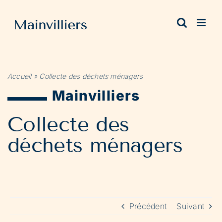
Passer
au
contenu
Accueil
»
Collecte des déchets ménagers
Mainvilliers
Collecte des
déchets ménagers
Précédent
Suivant