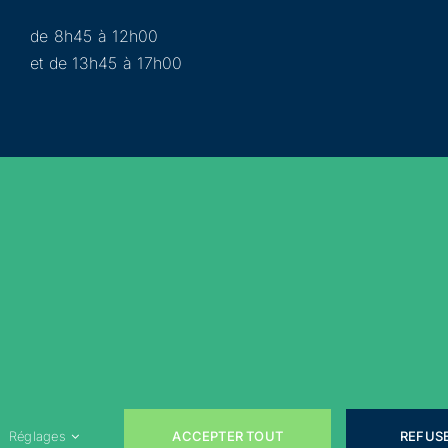
de 8h45 à 12h00
et de 13h45 à 17h00
Municipalité
Services
Participer
Loisirs
Actualités
Évènements
Rejoignez-nous sur les réseaux sociaux !
ACCEPTER TOUT
REFUS
Réglages