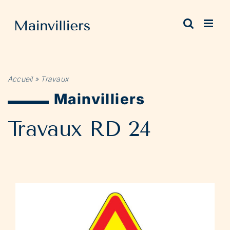
Passer
au
contenu
Accueil
»
Travaux
Mainvilliers
Travaux RD 24