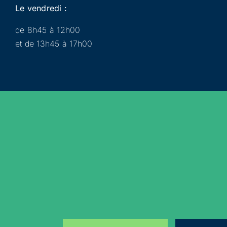
Le vendredi :
de 8h45 à 12h00
et de 13h45 à 17h00
Municipalité
Services
Participer
Loisirs
Actualités
Évènements
Rejoignez-nous sur les réseaux sociaux !