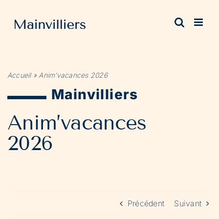
Passer
au
contenu
Accueil
»
Anim’vacances 2026
Mainvilliers
Anim’vacances
2026
Précédent
Suivant