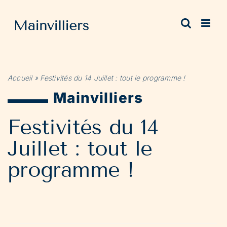
Passer
au
contenu
Accueil
»
Festivités du 14 Juillet : tout le programme !
Mainvilliers
Festivités du 14
Juillet : tout le
programme !