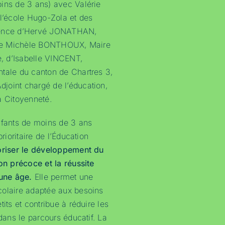
ins de 3 ans) avec Valérie
 l’école Hugo-Zola et des
sence d’Hervé JONATHAN,
, de Michèle BONTHOUX, Maire
e, d’Isabelle VINCENT,
tale du canton de Chartres 3,
joint chargé de l’éducation,
a Citoyenneté.
nfants de moins de 3 ans
prioritaire de l’Éducation
riser le développement du
ion précoce et la réussite
eune âge.
Elle permet une
colaire adaptée aux besoins
tits et contribue à réduire les
 dans le parcours éducatif. La