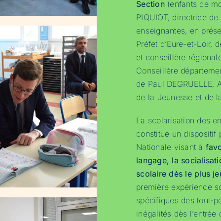
Section
(enfants de mo
PIQUIOT, directrice de
enseignantes, en pré
Préfet d’Eure-et-Loir
et conseillère régional
Conseillère départemen
de Paul DEGRUELLE, Ad
de la Jeunesse et de l
La scolarisation des e
constitue un dispositif 
Nationale visant à
favo
langage, la socialisat
scolaire dès le plus j
première expérience s
spécifiques des tout-pe
inégalités dès l’entrée