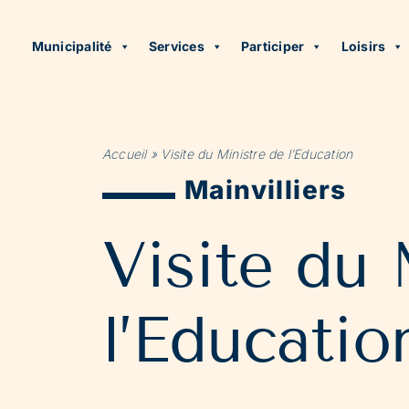
Municipalité
Services
Participer
Loisirs
Accueil
»
Visite du Ministre de l’Education
Mainvilliers
Visite du 
l’Educatio