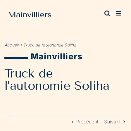
Passer
au
contenu
Accueil
»
Truck de l’autonomie Soliha
Mainvilliers
Truck de
l’autonomie Soliha
Précédent
Suivant