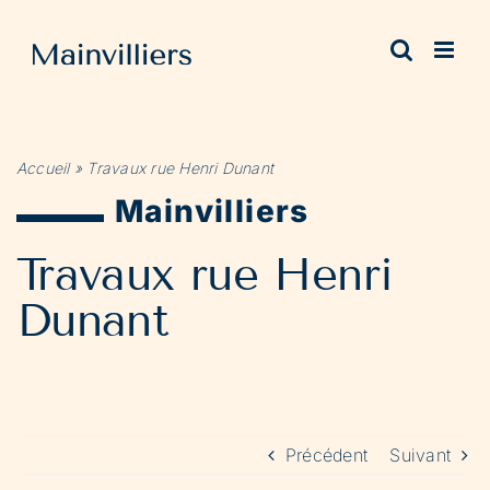
Passer
au
contenu
Accueil
»
Travaux rue Henri Dunant
Mainvilliers
Travaux rue Henri
Dunant
Précédent
Suivant