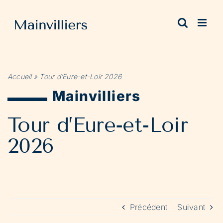
Passer
au
contenu
Accueil
»
Tour d’Eure-et-Loir 2026
Mainvilliers
Tour d’Eure-et-Loir
2026
Précédent
Suivant