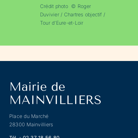
Crédit photo © Roger
Duvivier / Chartres objectif /
Tour d’Eure-et-Loir
Place du Marché
28300 Mainvilliers
Tél. :
02 37 18 56 80