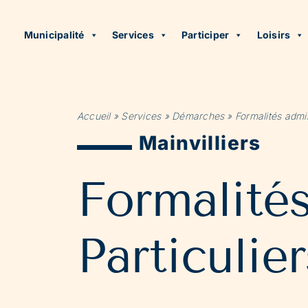
Municipalité
Services
Participer
Loisirs
Accueil
»
Services
»
Démarches
»
Formalités admin
Mainvilliers
Formalité
Particulier