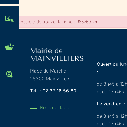
JE PARTICIPE !
Impossible de trouver la fiche : R65759.xml
MES DÉMARCHES
ADMINISTRATIVES
Ouvert du lun
Place du Marché
:
OFFRES D'EMPLOI
28300 Mainvilliers
de 8h45 à 12
Tél. :
02 37 18 56 80
et de 13h45 à
Le vendredi :
Nous contacter
de 8h45 à 12
et de 13h45 à