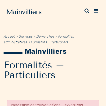
Passer
au
contenu
Accueil
»
Services
»
Démarches
»
Formalités
administratives
»
Formalités – Particuliers
Mainvilliers
Formalités –
Particuliers
Impossible de trouver la fiche : R65726.xml