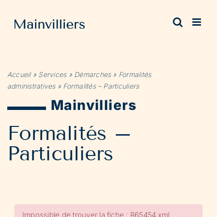
Passer
au
contenu
Accueil
»
Services
»
Démarches
»
Formalités
administratives
»
Formalités – Particuliers
Mainvilliers
Formalités –
Particuliers
Impossible de trouver la fiche : R65454.xml