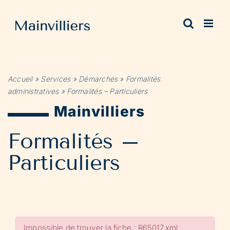
Passer
au
contenu
Accueil
»
Services
»
Démarches
»
Formalités
administratives
»
Formalités – Particuliers
Mainvilliers
Formalités –
Particuliers
Impossible de trouver la fiche : R65017.xml