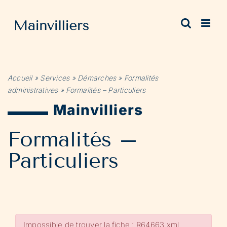
Passer
au
contenu
Accueil
»
Services
»
Démarches
»
Formalités
administratives
»
Formalités – Particuliers
Mainvilliers
Formalités –
Particuliers
Impossible de trouver la fiche : R64663.xml