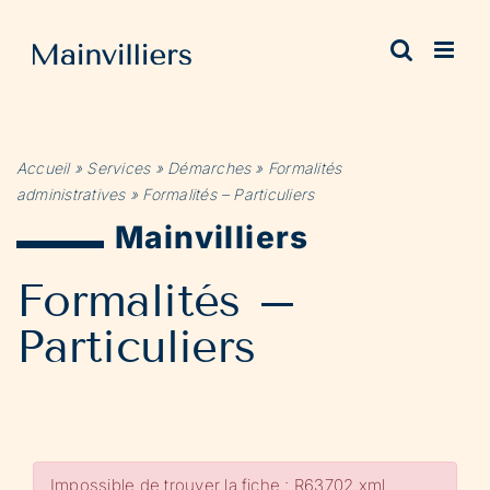
Passer
au
contenu
Accueil
»
Services
»
Démarches
»
Formalités
administratives
»
Formalités – Particuliers
Mainvilliers
Formalités –
Particuliers
Impossible de trouver la fiche : R63702.xml