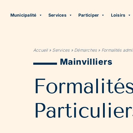
Municipalité
Services
Participer
Loisirs
Accueil
»
Services
»
Démarches
»
Formalités admin
Mainvilliers
Formalité
Particulier