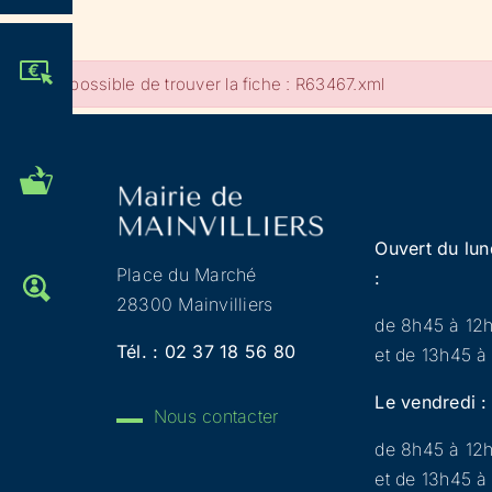
JE PARTICIPE !
Impossible de trouver la fiche : R63467.xml
MES DÉMARCHES
ADMINISTRATIVES
Ouvert du lun
Place du Marché
:
OFFRES D'EMPLOI
28300 Mainvilliers
de 8h45 à 12
Tél. :
02 37 18 56 80
et de 13h45 à
Le vendredi :
Nous contacter
de 8h45 à 12
et de 13h45 à