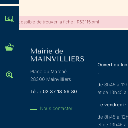
JE PARTICIPE !
Impossible de trouver la fiche : R63115.xml
MES DÉMARCHES
ADMINISTRATIVES
Ouvert du lun
Place du Marché
:
OFFRES D'EMPLOI
28300 Mainvilliers
de 8h45 à 12
Tél. :
02 37 18 56 80
et de 13h45 à
Le vendredi :
Nous contacter
de 8h45 à 12
et de 13h45 à