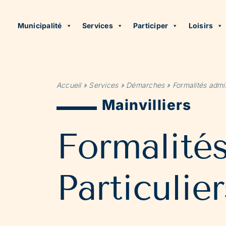
Municipalité
Services
Participer
Loisirs
Accueil
»
Services
»
Démarches
»
Formalités admin
Mainvilliers
Formalité
Particulier