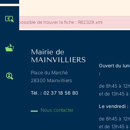
JE PARTICIPE !
Impossible de trouver la fiche : R62329.xml
MES DÉMARCHES
ADMINISTRATIVES
Ouvert du lun
Place du Marché
:
OFFRES D'EMPLOI
28300 Mainvilliers
de 8h45 à 12
Tél. :
02 37 18 56 80
et de 13h45 à
Le vendredi :
Nous contacter
de 8h45 à 12
et de 13h45 à