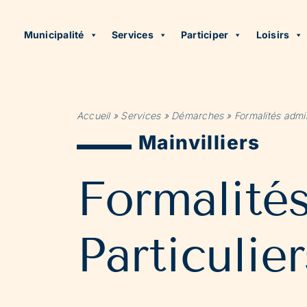
Municipalité
Services
Participer
Loisirs
Accueil
»
Services
»
Démarches
»
Formalités admin
Mainvilliers
Formalité
Particulier