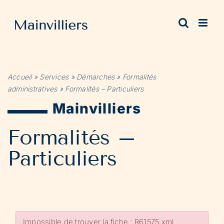
Passer
au
contenu
Accueil
»
Services
»
Démarches
»
Formalités
administratives
»
Formalités – Particuliers
Mainvilliers
Formalités –
Particuliers
Impossible de trouver la fiche : R61575.xml