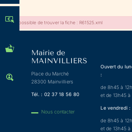
JE PARTICIPE !
Impossible de trouver la fiche : R61525.xml
MES DÉMARCHES
ADMINISTRATIVES
Ouvert du lun
Place du Marché
:
OFFRES D'EMPLOI
28300 Mainvilliers
de 8h45 à 12
Tél. :
02 37 18 56 80
et de 13h45 à
Le vendredi :
Nous contacter
de 8h45 à 12
et de 13h45 à