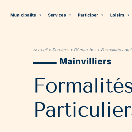
Municipalité
Services
Participer
Loisirs
Accueil
»
Services
»
Démarches
»
Formalités admin
Mainvilliers
Formalité
Particulier