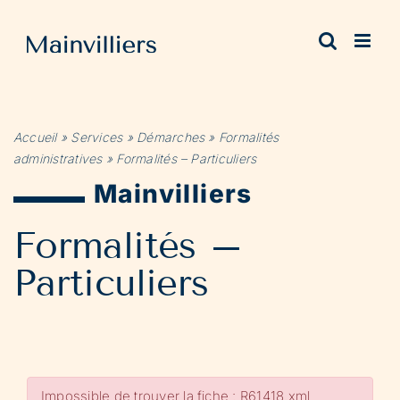
Passer
au
contenu
Accueil
»
Services
»
Démarches
»
Formalités
administratives
»
Formalités – Particuliers
Mainvilliers
Formalités –
Particuliers
Impossible de trouver la fiche : R61418.xml