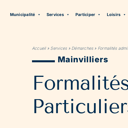
Municipalité
Services
Participer
Loisirs
Accueil
»
Services
»
Démarches
»
Formalités admin
Mainvilliers
Formalité
Particulier