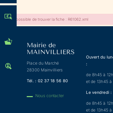
JE PARTICIPE !
Impossible de trouver la fiche : R61062.xml
MES DÉMARCHES
ADMINISTRATIVES
Ouvert du lun
Place du Marché
:
OFFRES D'EMPLOI
28300 Mainvilliers
de 8h45 à 12
Tél. :
02 37 18 56 80
et de 13h45 à
Le vendredi :
Nous contacter
de 8h45 à 12
et de 13h45 à