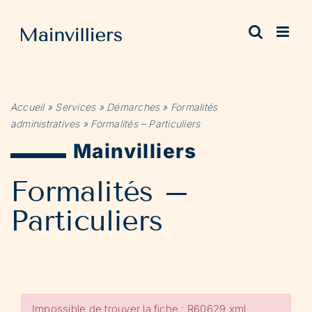
Passer
au
contenu
Accueil
»
Services
»
Démarches
»
Formalités
administratives
»
Formalités – Particuliers
Mainvilliers
Formalités –
Particuliers
Impossible de trouver la fiche : R60629.xml