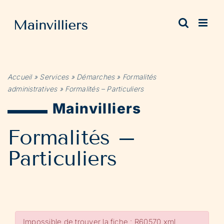
Passer
au
contenu
Accueil
»
Services
»
Démarches
»
Formalités
administratives
»
Formalités – Particuliers
Mainvilliers
Formalités –
Particuliers
Impossible de trouver la fiche : R60570.xml