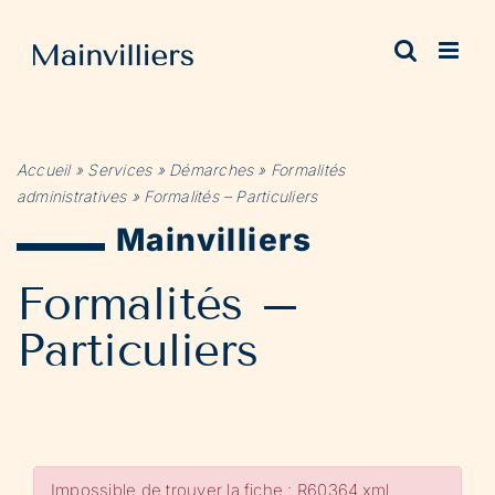
Passer
au
contenu
Accueil
»
Services
»
Démarches
»
Formalités
administratives
»
Formalités – Particuliers
Mainvilliers
Formalités –
Particuliers
Impossible de trouver la fiche : R60364.xml