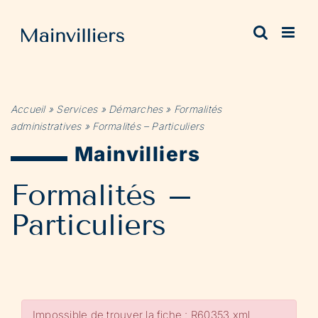
Passer
au
contenu
Accueil
»
Services
»
Démarches
»
Formalités
administratives
»
Formalités – Particuliers
Mainvilliers
Formalités –
Particuliers
Impossible de trouver la fiche : R60353.xml