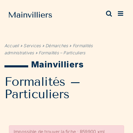
Passer
au
contenu
Accueil
»
Services
»
Démarches
»
Formalités
administratives
»
Formalités – Particuliers
Mainvilliers
Formalités –
Particuliers
Impossible de trouver la fiche : R59900.xml