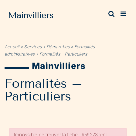
Passer
au
contenu
Accueil
»
Services
»
Démarches
»
Formalités
administratives
»
Formalités – Particuliers
Mainvilliers
Formalités –
Particuliers
Impossible de trouver la fiche : R59273.xml