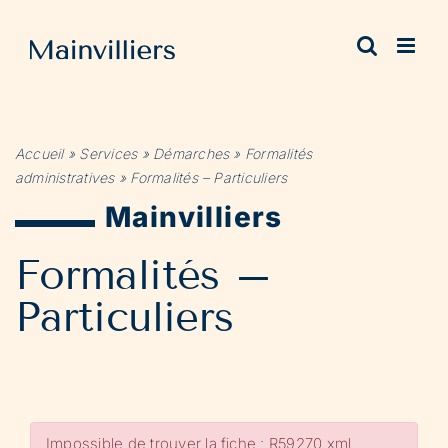
Passer
au
contenu
Accueil
»
Services
»
Démarches
»
Formalités
administratives
»
Formalités – Particuliers
Mainvilliers
Formalités –
Particuliers
Impossible de trouver la fiche : R59270.xml