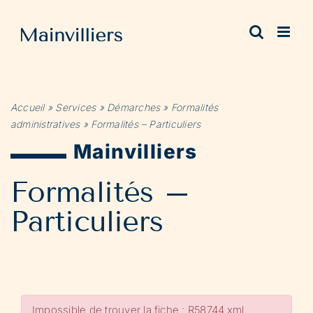
Passer
au
contenu
Accueil
»
Services
»
Démarches
»
Formalités
administratives
»
Formalités – Particuliers
Mainvilliers
Formalités –
Particuliers
Impossible de trouver la fiche : R58744.xml