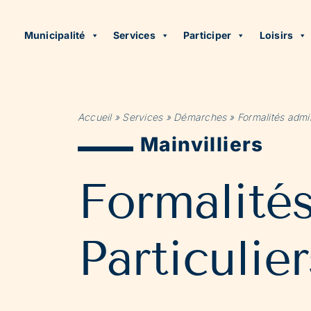
Municipalité
Services
Participer
Loisirs
Accueil
»
Services
»
Démarches
»
Formalités admin
Mainvilliers
Formalité
Particulier