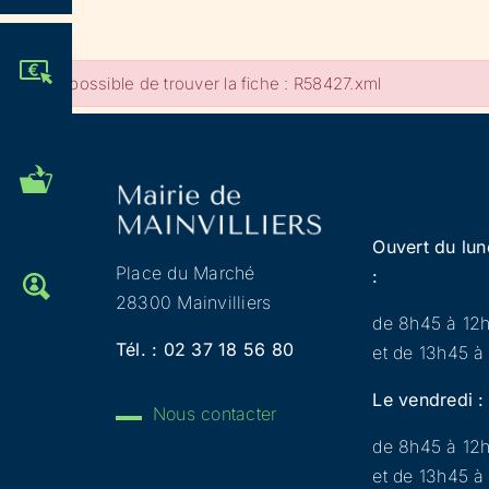
JE PARTICIPE !
Impossible de trouver la fiche : R58427.xml
MES DÉMARCHES
ADMINISTRATIVES
Ouvert du lun
Place du Marché
:
OFFRES D'EMPLOI
28300 Mainvilliers
de 8h45 à 12
Tél. :
02 37 18 56 80
et de 13h45 à
Le vendredi :
Nous contacter
de 8h45 à 12
et de 13h45 à