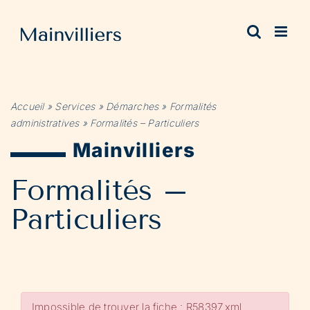
Passer
au
contenu
Accueil
»
Services
»
Démarches
»
Formalités
administratives
»
Formalités – Particuliers
Mainvilliers
Formalités –
Particuliers
Impossible de trouver la fiche : R58397.xml