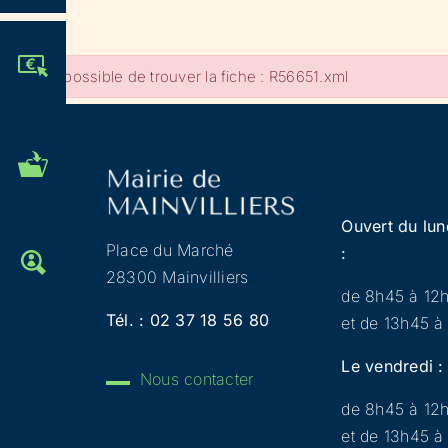
JE PARTICIPE !
Impossible de trouver la fiche : R56651.xml
MES DÉMARCHES
ADMINISTRATIVES
Ouvert du lun
Place du Marché
:
OFFRES D'EMPLOI
28300 Mainvilliers
de 8h45 à 12
Tél. :
02 37 18 56 80
et de 13h45 à
Le vendredi :
Nous contacter
de 8h45 à 12
et de 13h45 à