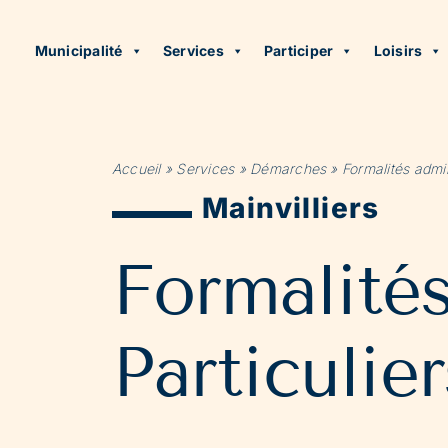
Municipalité
Services
Participer
Loisirs
Accueil
»
Services
»
Démarches
»
Formalités admin
Mainvilliers
Formalité
Particulier