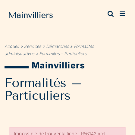
Passer
au
contenu
Accueil
»
Services
»
Démarches
»
Formalités
administratives
»
Formalités – Particuliers
Mainvilliers
Formalités –
Particuliers
Impossible de trouver la fiche : R56142.xml