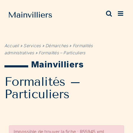
Passer
au
contenu
Accueil
»
Services
»
Démarches
»
Formalités
administratives
»
Formalités – Particuliers
Mainvilliers
Formalités –
Particuliers
Impossible de trouver la fiche : R55945.xml