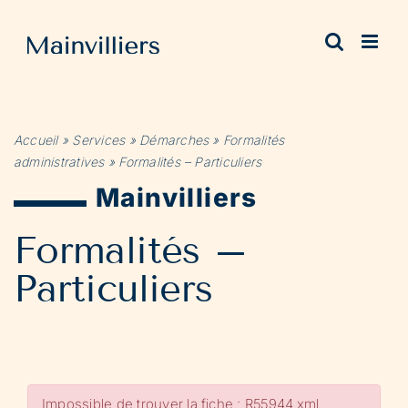
Passer
au
contenu
Accueil
»
Services
»
Démarches
»
Formalités
administratives
»
Formalités – Particuliers
Mainvilliers
Formalités –
Particuliers
Impossible de trouver la fiche : R55944.xml