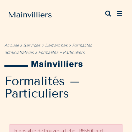
Passer
au
contenu
Accueil
»
Services
»
Démarches
»
Formalités
administratives
»
Formalités – Particuliers
Mainvilliers
Formalités –
Particuliers
Impossible de trouver la fiche : R55500.xml