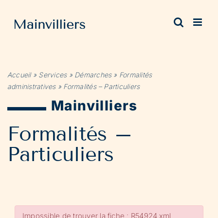
Passer
au
contenu
Accueil
»
Services
»
Démarches
»
Formalités
administratives
»
Formalités – Particuliers
Mainvilliers
Formalités –
Particuliers
Impossible de trouver la fiche : R54924.xml