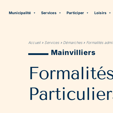
Municipalité
Services
Participer
Loisirs
Accueil
»
Services
»
Démarches
»
Formalités admin
Mainvilliers
Formalité
Particulier