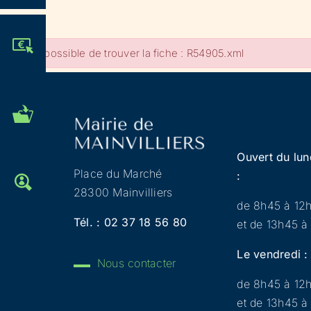
JE PARTICIPE !
Impossible de trouver la fiche : R54905.xml
MES DÉMARCHES
ADMINISTRATIVES
Ouvert du lun
Place du Marché
:
OFFRES D'EMPLOI
28300 Mainvilliers
de 8h45 à 12
Tél. :
02 37 18 56 80
et de 13h45 à
Le vendredi :
Nous contacter
de 8h45 à 12
et de 13h45 à