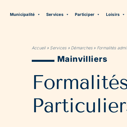
Municipalité
Services
Participer
Loisirs
Accueil
»
Services
»
Démarches
»
Formalités admin
Mainvilliers
Formalité
Particulier