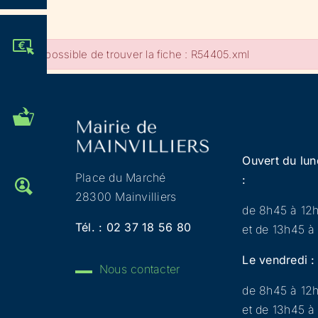
JE PARTICIPE !
Impossible de trouver la fiche : R54405.xml
MES DÉMARCHES
ADMINISTRATIVES
Ouvert du lun
Place du Marché
:
OFFRES D'EMPLOI
28300 Mainvilliers
de 8h45 à 12
Tél. :
02 37 18 56 80
et de 13h45 à
Le vendredi :
Nous contacter
de 8h45 à 12
et de 13h45 à