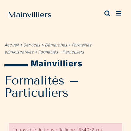
Passer
au
contenu
Accueil
»
Services
»
Démarches
»
Formalités
administratives
»
Formalités – Particuliers
Mainvilliers
Formalités –
Particuliers
Impossible de trouver la fiche : R54072.xml