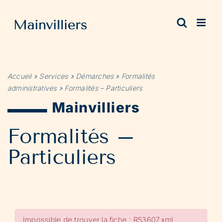
Passer
au
contenu
Accueil
»
Services
»
Démarches
»
Formalités
administratives
»
Formalités – Particuliers
Mainvilliers
Formalités –
Particuliers
Impossible de trouver la fiche : R53607.xml