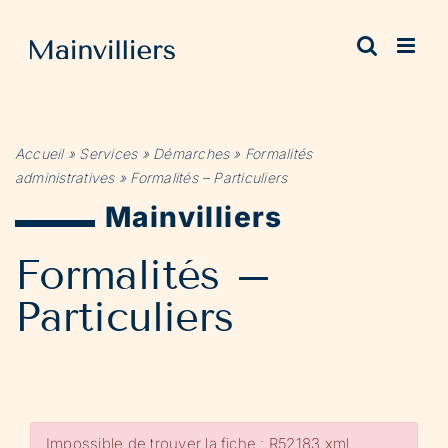
Passer
au
contenu
Accueil
»
Services
»
Démarches
»
Formalités
administratives
»
Formalités – Particuliers
Mainvilliers
Formalités –
Particuliers
Impossible de trouver la fiche : R52183.xml